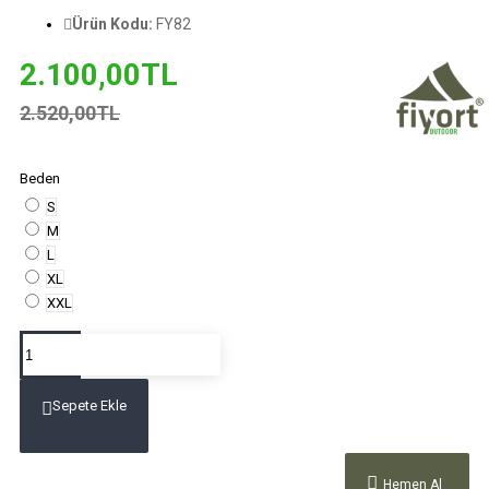
Ürün Kodu:
FY82
2.100,00TL
2.520,00TL
Beden
S
M
L
XL
XXL
Sepete Ekle
Hemen Al