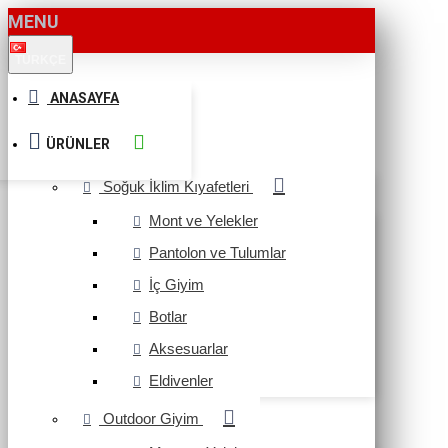
MENU
TÜRKÇE
ANASAYFA
ÜRÜNLER
Soğuk İklim Kıyafetleri
Mont ve Yelekler
Pantolon ve Tulumlar
İç Giyim
Botlar
Aksesuarlar
Eldivenler
Outdoor Giyim