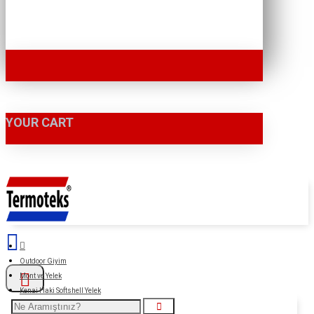
YOUR CART
Outdoor Giyim
Mont ve Yelek
Kenai Haki Softshell Yelek