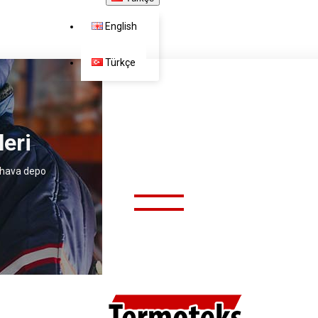
English
Türkçe
eri
İÇLIK VE AKSESUAR
 hava depo