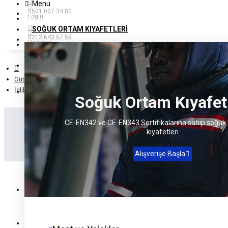
Menu
0501 007 34 00
Login
SOĞUK ORTAM KIYAFETLERI
0212 643 57 59
Register
Giriş Yap
Outdoor Giyim
Kayıt Ol
İçlik ve Aksesuar
Soğuk Ortam Kıyafetl
CE-EN342 ve CE-EN343 Sertifikalarına sahip soğuk
kıyafetleri
Alışverişe Başla
ANASAYFA
SOĞUK ORTAM
KIYAFETLERI