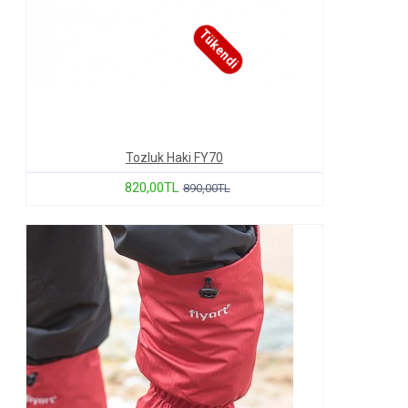
Tükendi
Tozluk Haki
FY70
820,00TL
890,00TL