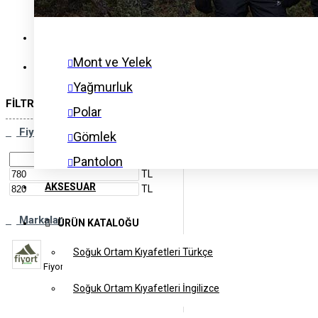
İçlik ve Aksesuar
AKSESUAR
Mont ve Yelek
FIRSAT REYONU
Yağmurluk
FILTRELEME
Sıfırlama
Polar
Fiyat
Gömlek
Pantolon
TL
İçlik ve Aksesuar
AKSESUAR
TL
Markalar
ÜRÜN KATALOĞU
Soğuk Ortam Kıyafetleri Türkçe
Fiyort
Termoteks
Soğuk Ortam Kıyafetleri İngilizce