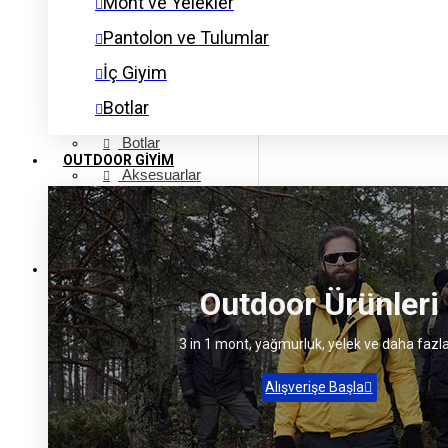
Mont ve Yelekler
Mont ve Yelekler
Pantolon ve Tulumlar
İç Giyim
Pantolon ve Tulumlar
Botlar
İç Giyim
Aksesuarlar
Botlar
OUTDOOR GIYIM
Aksesuarlar
Eldivenler
Eldivenler
OUTDOOR GIYIM
Outdoor Ürünleri
Mont ve Yelek
Yağmurluk
3 in 1 mont, yağmurluk, yelek ve daha fazla
Polar
Alışverişe Başla
Gömlek
Pantolon