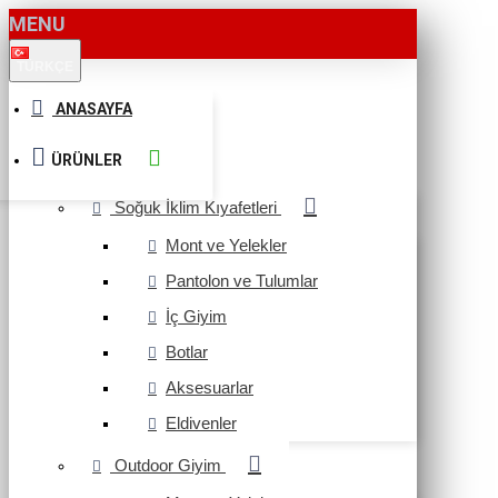
MENU
TÜRKÇE
ANASAYFA
ÜRÜNLER
Soğuk İklim Kıyafetleri
Mont ve Yelekler
Pantolon ve Tulumlar
İç Giyim
Botlar
Aksesuarlar
Eldivenler
Outdoor Giyim