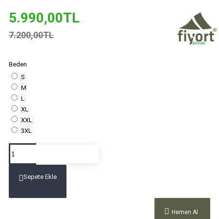
5.990,00TL
7.200,00TL
Beden
S
M
L
XL
XXL
3XL
Sepete Ekle
Hemen Al