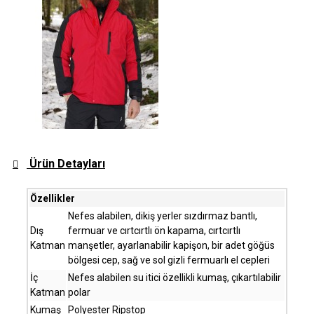
Ürün Detayları
Özellikler
Nefes alabilen, dikiş yerler sızdırmaz bantlı,
Dış
fermuar ve cırtcırtlı ön kapama, cırtcırtlı
Katman
manşetler, ayarlanabilir kapişon, bir adet göğüs
bölgesi cep, sağ ve sol gizli fermuarlı el cepleri
İç
Nefes alabilen su itici özellikli kumaş, çıkartılabilir
Katman
polar
Kumaş
Polyester Ripstop