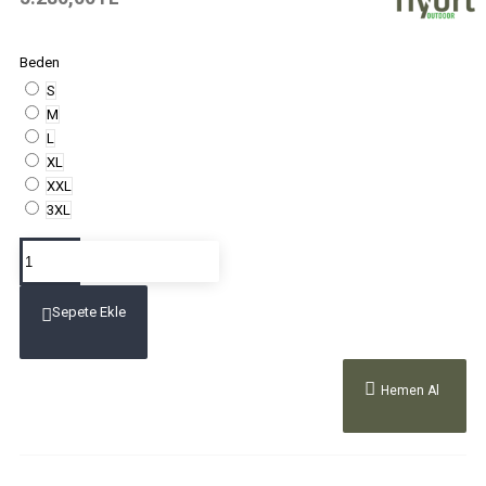
Beden
S
M
L
XL
XXL
3XL
Sepete Ekle
Hemen Al