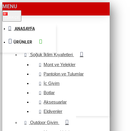
MENU
TÜRKÇE
ANASAYFA
ÜRÜNLER
Soğuk İklim Kıyafetleri
Mont ve Yelekler
Pantolon ve Tulumlar
İç Giyim
Botlar
Aksesuarlar
Eldivenler
Outdoor Giyim