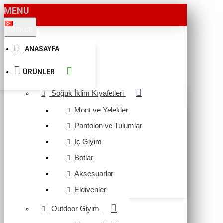
MENU
TÜRKÇE
ANASAYFA
ÜRÜNLER
Soğuk İklim Kıyafetleri
Mont ve Yelekler
Pantolon ve Tulumlar
İç Giyim
Botlar
Aksesuarlar
Eldivenler
Outdoor Giyim