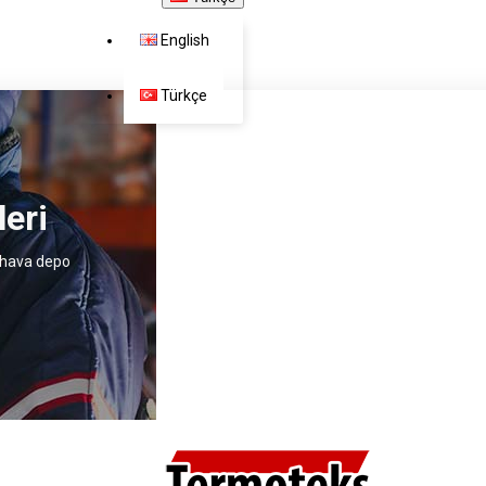
English
Türkçe
eri
 hava depo