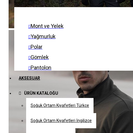
Mont ve Yelek
Yağmurluk
Polar
Gömlek
Pantolon
İçlik ve Aksesuar
AKSESUAR
ÜRÜN KATALOĞU
Soğuk Ortam Kıyafetleri Türkçe
Soğuk Ortam Kıyafetleri İngilizce