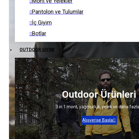
Mont ve Yelekler
Pantolon ve Tulumlar
İç Giyim
Botlar
Aksesuarlar
OUTDOOR GIYIM
Eldivenler
Outdoor Ürünleri
3 in 1 mont, yağmurluk, yelek ve daha fazla
Alışverişe Başla