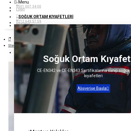
Menu
0501 007 34 00
Login
SOĞUK ORTAM KIYAFETLERI
0212 643 57 59
Register
Giriş Yap
Step Haki Polar Sweat
Kayıt Ol
Soğuk Ortam Kıyafetl
CE-EN342 ve CE-EN343 Sertifikalarına sahip soğuk
kıyafetleri
Alışverişe Başla