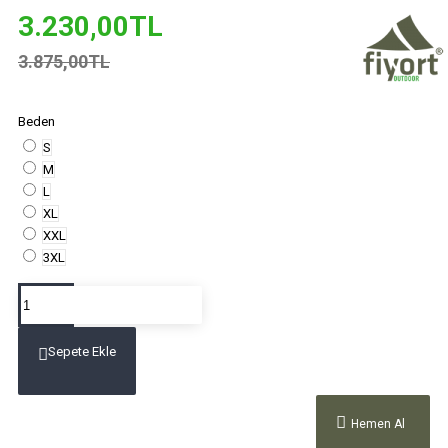
3.230,00TL
3.875,00TL
Beden
S
M
L
XL
XXL
3XL
Sepete Ekle
Hemen Al