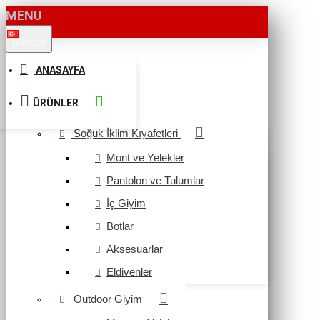
MENU
TÜRKÇE
ANASAYFA
ÜRÜNLER
Soğuk İklim Kıyafetleri
Mont ve Yelekler
Pantolon ve Tulumlar
İç Giyim
Botlar
Aksesuarlar
Eldivenler
Outdoor Giyim