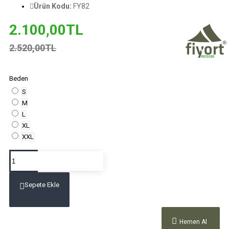
Ürün Kodu:
FY82
2.100,00TL
2.520,00TL
Beden
S
M
L
XL
XXL
Sepete Ekle
Hemen Al