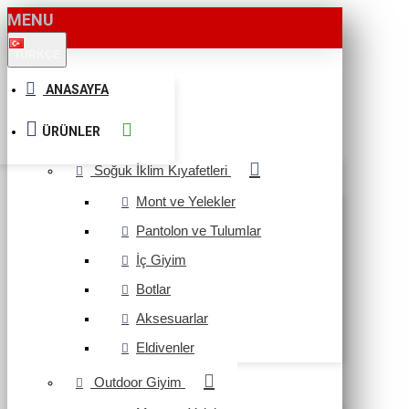
MENU
TÜRKÇE
ANASAYFA
ÜRÜNLER
Soğuk İklim Kıyafetleri
Mont ve Yelekler
Pantolon ve Tulumlar
İç Giyim
Botlar
Aksesuarlar
Eldivenler
Outdoor Giyim