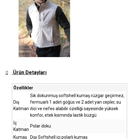
Ürün Detayları
Özellikler
Sık dokunmuş softshell kumaş rüzgar geçirmez,
Dış
fermuarlı 1 adet göğüs ve 2 adet yan cepler, su
Katman
itici ve nefes alabilir özelliği sayesinde yüksek
konfor, etek kısmında lastik büzgü
İç
Polar doku
Katman
Kumaş
Dışı Softshell içi polarlı kumaş