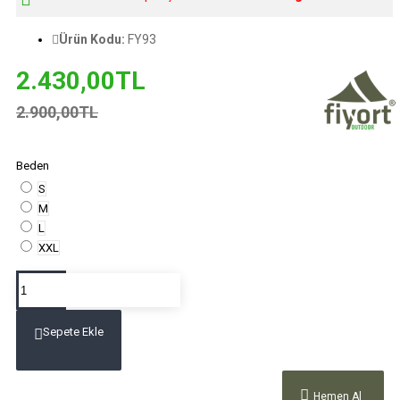
Ürün Kodu:
FY93
2.430,00TL
2.900,00TL
Beden
S
M
L
XXL
Sepete Ekle
Hemen Al