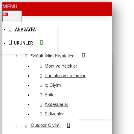
MENU
TÜRKÇE
ANASAYFA
ÜRÜNLER
Soğuk İklim Kıyafetleri
Mont ve Yelekler
Pantolon ve Tulumlar
İç Giyim
Botlar
Aksesuarlar
Eldivenler
Outdoor Giyim