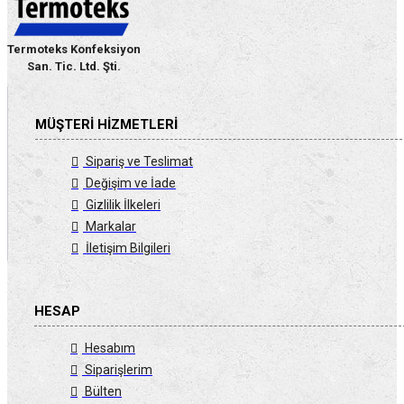
Termoteks Konfeksiyon
San. Tic. Ltd. Şti.
MÜŞTERI HIZMETLERI
Sipariş ve Teslimat
Değişim ve İade
Gizlilik İlkeleri
Markalar
İletişim Bilgileri
HESAP
Hesabım
Siparişlerim
Bülten