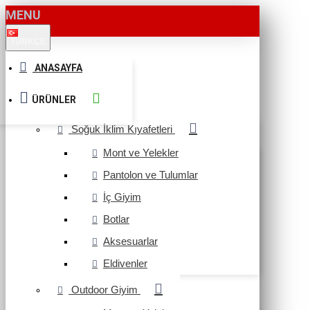
MENU
TÜRKÇE
ANASAYFA
ÜRÜNLER
Soğuk İklim Kıyafetleri
Mont ve Yelekler
Pantolon ve Tulumlar
İç Giyim
Botlar
Aksesuarlar
Eldivenler
Outdoor Giyim