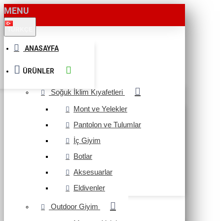
MENU
TÜRKÇE
ANASAYFA
ÜRÜNLER
Soğuk İklim Kıyafetleri
Mont ve Yelekler
Pantolon ve Tulumlar
İç Giyim
Botlar
Aksesuarlar
Eldivenler
Outdoor Giyim